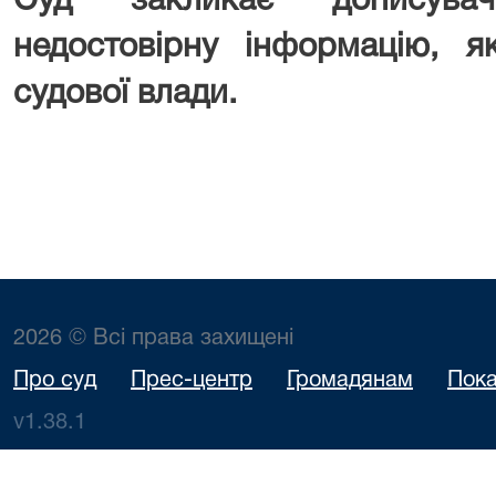
Суд закликає дописува
недостовірну інформацію, я
судової влади.
2026 © Всі права захищені
Про суд
Прес-центр
Громадянам
Пока
v1.38.1