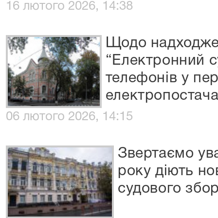
16 лютого 2026, 14:38
Щодо надходже
“Електронний с
телефонів у пе
електропостач
06 лютого 2026, 14:15
Звертаємо ува
року діють но
судового збо