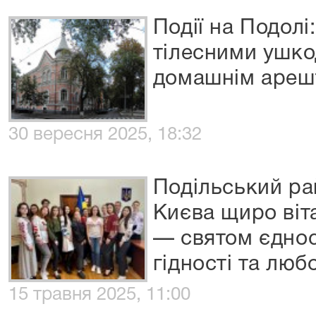
Події на Подолі
тілесними ушко
домашнім ареш
30 вересня 2025, 18:32
Подільський ра
Києва щиро віт
— святом єднос
гідності та любо
15 травня 2025, 11:00